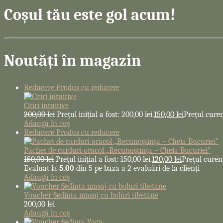
Coșul tău este gol acum!
Noutăți în magazin
Reducere
Produs cu reducere
Citiri intuitive
200,00
lei
Prețul inițial a fost: 200,00 lei.
150,00
lei
Prețul curent
Adaugă în coș
Reducere
Produs cu reducere
Pachet de carduri oracol „Recunoștința – Cheia Bucuriei”
150,00
lei
Prețul inițial a fost: 150,00 lei.
120,00
lei
Prețul curent
Evaluat la
5.00
din 5 pe baza a
2
evaluări de la clienți
Adaugă în coș
Voucher Sedinta masaj cu boluri tibetane
200,00
lei
Adaugă în coș