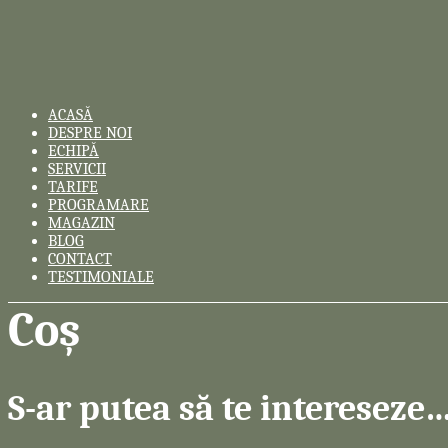
ACASĂ
DESPRE NOI
ECHIPĂ
SERVICII
TARIFE
PROGRAMARE
MAGAZIN
BLOG
CONTACT
TESTIMONIALE
Coș
S-ar putea să te intereseze