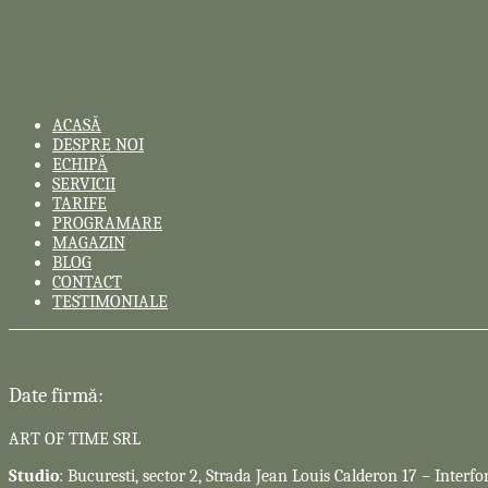
ACASĂ
DESPRE NOI
ECHIPĂ
SERVICII
TARIFE
PROGRAMARE
MAGAZIN
BLOG
CONTACT
TESTIMONIALE
Date firmă:
ART OF TIME SRL
Studio
: Bucuresti, sector 2, Strada Jean Louis Calderon 17 – Interfo