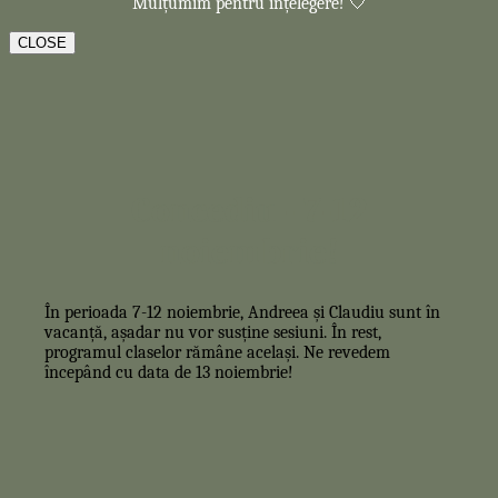
Mulțumim pentru înțelegere! 🤍
CLOSE
Concediu - 7-12
noiembrie!
În perioada 7-12 noiembrie, Andreea și Claudiu sunt în
vacanță, așadar nu vor susține sesiuni. În rest,
programul claselor rămâne același. Ne revedem
începând cu data de 13 noiembrie!