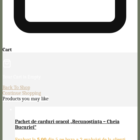
Cart
Your Cart is Empty
Back To Shop
Continue Shopping
Products you may like
Pachet de carduri oracol „Recunoștința – Cheia
Bucuriei”
Evaluat la
5.00
din 5 pe baza a
2
evaluări de la clienți