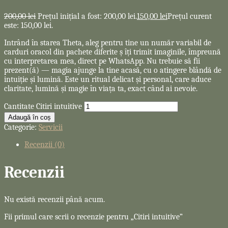
200,00
lei
Prețul inițial a fost: 200,00 lei.
150,00
lei
Prețul curent
este: 150,00 lei.
Intrând în starea Theta, aleg pentru tine un număr variabil de
carduri oracol din pachete diferite ș îți trimit imaginile, împreună
cu interpretarea mea, direct pe WhatsApp. Nu trebuie să fii
prezent(ă) — magia ajunge la tine acasă, cu o atingere blândă de
intuiție și lumină. Este un ritual delicat și personal, care aduce
claritate, lumină și magie în viața ta, exact când ai nevoie.
Cantitate Citiri intuitive
Adaugă în coș
Categorie:
Servicii
Recenzii (0)
Recenzii
Nu există recenzii până acum.
Fii primul care scrii o recenzie pentru „Citiri intuitive”