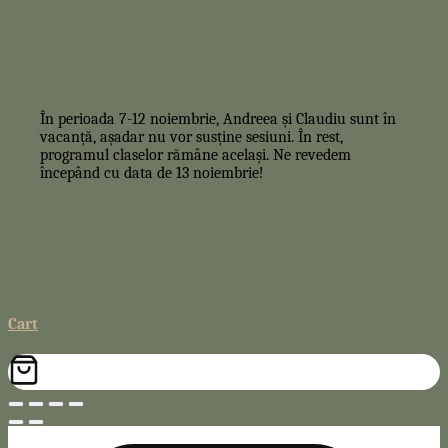
Concediu - 7-12
noiembrie!
În perioada 7-12 noiembrie, Andreea și Claudiu sunt în
vacanță, așadar nu vor susține sesiuni. În rest,
programul claselor rămâne același. Ne revedem
începând cu data de 13 noiembrie!
Cart