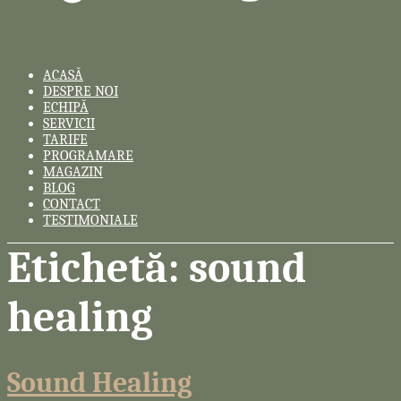
ACASĂ
DESPRE NOI
ECHIPĂ
SERVICII
TARIFE
PROGRAMARE
MAGAZIN
BLOG
CONTACT
TESTIMONIALE
Etichetă:
sound
healing
Sound Healing