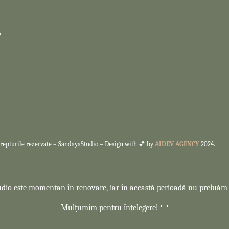
e
repturile rezervate –
SandayaStudio – Design with 💕 by
AIDEV AGENCY
2024.
dio este momentan în renovare, iar în această perioadă nu preluăm
Mulțumim pentru înțelegere! 🤍