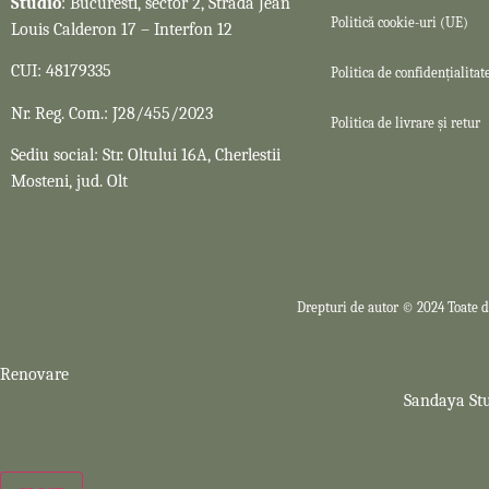
Studio
: Bucuresti, sector 2, Strada Jean
Politică cookie-uri (UE)
Louis Calderon 17 – Interfon 12
CUI: 48179335
Politica de confidențialitat
Nr. Reg. Com.: J28/455/2023
Politica de livrare și retur
Sediu social: Str. Oltului 16A, Cherlestii
Mosteni, jud. Olt
Drepturi de autor © 2024 Toate d
Renovare
Sandaya Stu