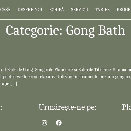
ACASĂ
DESPRE NOI
ECHIPĂ
SERVICII
TARIFE
PROG
Categorie:
Gong Bath
nd Băile de Gong, Gongurile Planetare și Bolurile Tibetane Terapia pr
ivă pentru wellness și relaxare. Utilizând instrumente precum gonguri,
rație […]
:
Urmărește-ne pe:
Pl