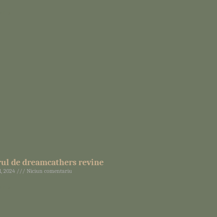
ult »
rul de dreamcathers revine
1, 2024
Niciun comentariu
ult »