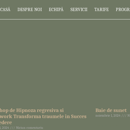
ACASĂ
DESPRE NOI
ECHIPĂ
SERVICII
TARIFE
PROG
op de Hipnoza regresiva si
Baie de sunet
work Transforma traumele in Succes
noiembrie 1, 2024
Ni
redere
Vezi mai mult »
1, 2024
Niciun comentariu