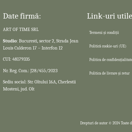
Date firmă:
Link-uri utile
ART OF TIME SRL
Termeni și condiții
Studio
: Bucuresti, sector 2, Strada Jean
Politică cookie-uri (UE)
Louis Calderon 17 – Interfon 12
CUI: 48179335
Politica de confidențialitat
Nr. Reg. Com.: J28/455/2023
Politica de livrare și retur
Sediu social: Str. Oltului 16A, Cherlestii
Mosteni, jud. Olt
Drepturi de autor © 2024 Toate d