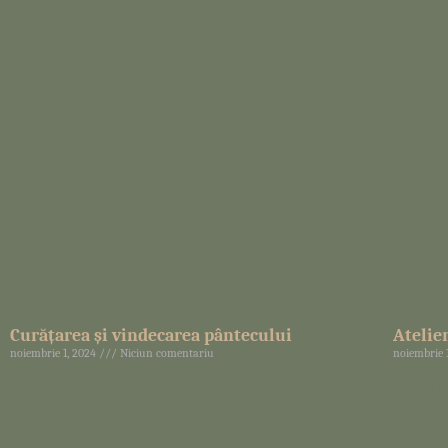
Vezi mai mult »
Vezi mai m
Curățarea și vindecarea pântecului
Atelie
noiembrie 1, 2024
Niciun comentariu
noiembrie 
Vezi mai mult »
Vezi mai m