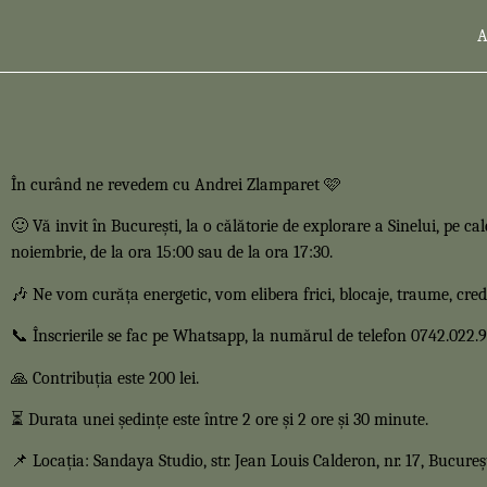
În curând ne revedem cu Andrei Zlamparet 🩷
🙂 Vă invit în București, la o călătorie de explorare a Sinelui, pe ca
noiembrie, de la ora 15:00 sau de la ora 17:30.
🎶 Ne vom curăța energetic, vom elibera frici, blocaje, traume, cred
📞 Înscrierile se fac pe Whatsapp, la numărul de telefon 0742.022.
🙏 Contribuția este 200 lei.
⏳ Durata unei ședințe este între 2 ore și 2 ore și 30 minute.
📌 Locația: Sandaya Studio, str. Jean Louis Calderon, nr. 17, Bucureșt