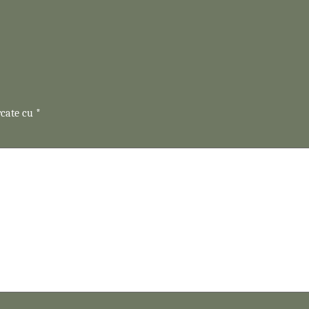
rcate cu
*