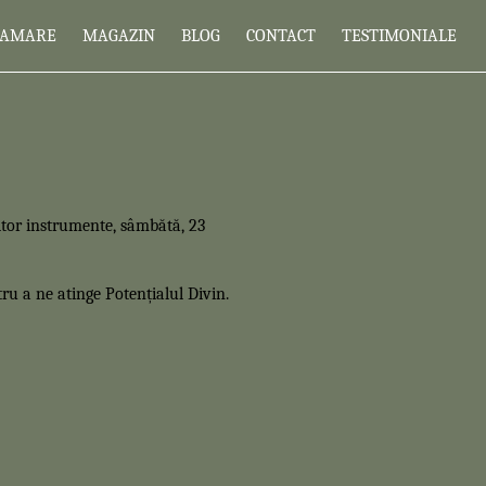
RAMARE
MAGAZIN
BLOG
CONTACT
TESTIMONIALE
 altor instrumente, sâmbătă, 23
tru a ne atinge Potențialul Divin.