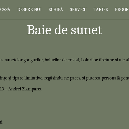
ACASĂ
DESPRE NOI
ECHIPĂ
SERVICII
TARIFE
PROG
Baie de sunet
lea sunetelor gongurilor, bolurilor de cristal, bolurilor tibetane și ale
ințe și tipare limitative, regăsindu-ne pacea și puterea personală pen
913 – Andrei Zlampareț.
i.