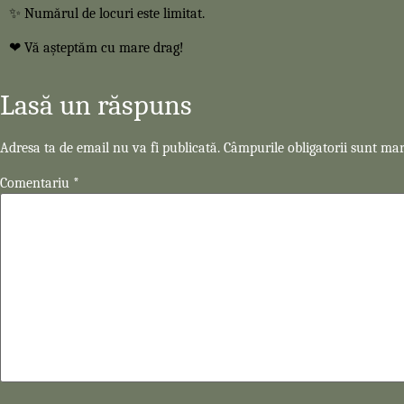
✨ Numărul de locuri este limitat.
❤ Vă așteptăm cu mare drag!
Lasă un răspuns
Adresa ta de email nu va fi publicată.
Câmpurile obligatorii sunt ma
Comentariu
*