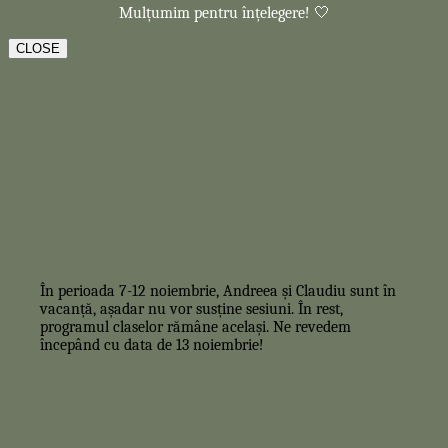
Mulțumim pentru înțelegere! 🤍
CLOSE
Concediu - 7-12
noiembrie!
În perioada 7-12 noiembrie, Andreea și Claudiu sunt în
vacanță, așadar nu vor susține sesiuni. În rest,
programul claselor rămâne același. Ne revedem
începând cu data de 13 noiembrie!