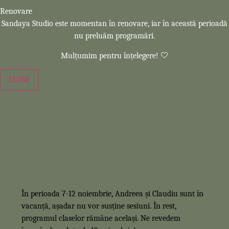
Renovare
Sandaya Studio este momentan în renovare, iar în această perioadă
nu preluăm programări.
Mulțumim pentru înțelegere! 🤍
CLOSE
Concediu - 7-12
noiembrie!
În perioada 7-12 noiembrie, Andreea și Claudiu sunt în
vacanță, așadar nu vor susține sesiuni. În rest,
programul claselor rămâne același. Ne revedem