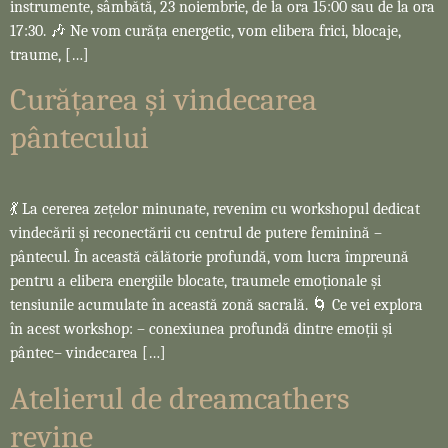
instrumente, sâmbătă, 23 noiembrie, de la ora 15:00 sau de la ora
17:30. 🎶 Ne vom curăța energetic, vom elibera frici, blocaje,
traume, […]
Curățarea și vindecarea
pântecului
💃 La cererea zețelor minunate, revenim cu workshopul dedicat
vindecării și reconectării cu centrul de putere feminină –
pântecul. În această călătorie profundă, vom lucra împreună
pentru a elibera energiile blocate, traumele emoționale și
tensiunile acumulate în această zonă sacrală. 🌀 Ce vei explora
în acest workshop: – conexiunea profundă dintre emoții și
pântec– vindecarea […]
Atelierul de dreamcathers
revine