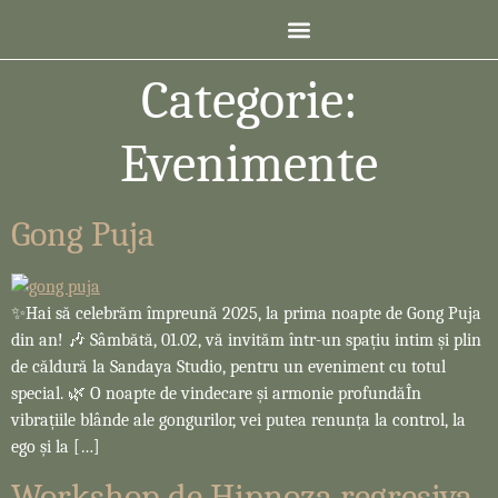
Categorie:
Evenimente
Gong Puja
✨️Hai să celebrăm împreună 2025, la prima noapte de Gong Puja
din an! 🎶 Sâmbătă, 01.02, vă invităm într-un spațiu intim și plin
de căldură la Sandaya Studio, pentru un eveniment cu totul
special. 🌿 O noapte de vindecare și armonie profundăÎn
vibrațiile blânde ale gongurilor, vei putea renunța la control, la
ego și la […]
Workshop de Hipnoza regresiva